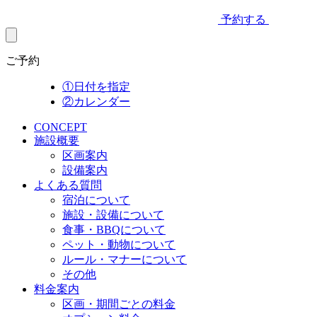
予約する
ご予約
①日付を指定
②カレンダー
CONCEPT
施設概要
区画案内
設備案内
よくある質問
宿泊について
施設・設備について
食事・BBQについて
ペット・動物について
ルール・マナーについて
その他
料金案内
区画・期間ごとの料金